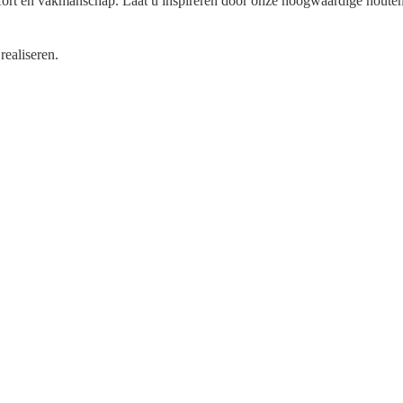
rt en vakmanschap. Laat u inspireren door onze hoogwaardige houten bu
realiseren.