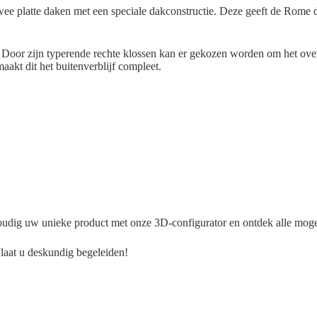
e platte daken met een speciale dakconstructie. Deze geeft de Rome d
 Door zijn typerende rechte klossen kan er gekozen worden om het over
aakt dit het buitenverblijf compleet.
voudig uw unieke product met onze 3D-configurator en ontdek alle moge
n laat u deskundig begeleiden!