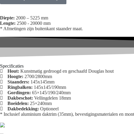
Diepte:
2000 – 5225 mm
Lengte:
2500 - 20000 mm
* Afmetingen zijn buitenkant staander maat.
Specificaties
Hout:
Kunstmatig gedroogd en geschaafd Douglas hout
Hoogte:
2700/2800mm
Staanders:
145x145mm
Ringbalken:
145x145/190mm
Gordingen:
65×145/190/240mm
Dakbeschot:
Vellingdelen 18mm
Boeidelen:
25×240mm
Dakbedekking:
Optioneel
* Inclusief aluminium daktrim (35mm), bevestigingsmaterialen en mon