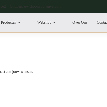
ice
Ontwerp uw droom buitenverblijf
Producten
Webshop
Over Ons
Contac
epast aan jouw wensen.