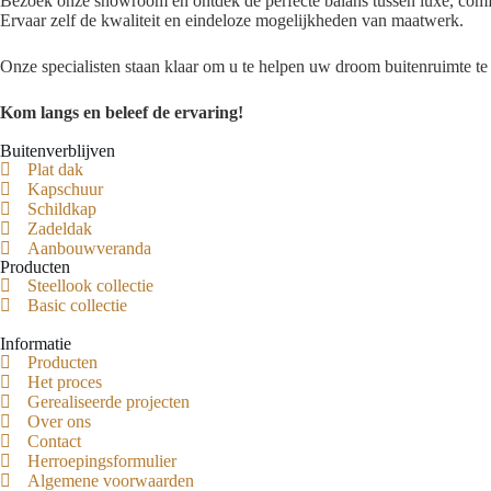
Bezoek onze showroom en ontdek de perfecte balans tussen luxe, comfo
Ervaar zelf de kwaliteit en eindeloze mogelijkheden van maatwerk.
Onze specialisten staan klaar om u te helpen uw droom buitenruimte te 
Kom langs en beleef de ervaring!
Buitenverblijven
Plat dak
Kapschuur
Schildkap
Zadeldak
Aanbouwveranda
Producten
Steellook collectie
Basic collectie
Informatie
Producten
Het proces
Gerealiseerde projecten
Over ons
Contact
Herroepingsformulier
Algemene voorwaarden