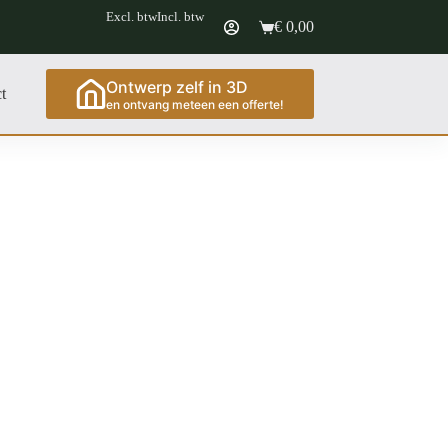
Excl. btw
Incl. btw
€
0,00
Ontwerp zelf in 3D
t
en ontvang meteen een offerte!