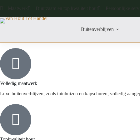
Maatwerk
Duurzaam en top kwaliteit hout
Persoonlijke serv
Buitenverblijven
Volledig maatwerk
Luxe buitenverblijven, zoals tuinhuizen en kapschuren, volledig aang
Topkwaliteit hout