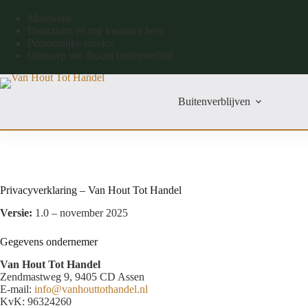
Maatwerk
Duurzaam en top kwaliteit hout
Persoonlijke service
Ontwerp uw droom buitenverblijf
Buitenverblijven
Privacyverklaring – Van Hout Tot Handel
Versie:
1.0 – november 2025
Gegevens ondernemer
Van Hout Tot Handel
Zendmastweg 9, 9405 CD Assen
E-mail:
info@vanhouttothandel.nl
KvK: 96324260