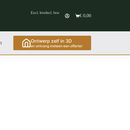
Excl. btw
Incl. btw
€
0,00
Ontwerp zelf in 3D
t
en ontvang meteen een offerte!