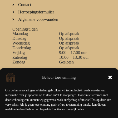
Contact
Herroepingsformulier
Algemene voorwaarden
Openingstijden
Maandag
Op afspraak
Dinsdag
Op afspraak
Woensdag
Op afspraak
Donderdag
Op afspraak
Vrijdag
9:00 – 17:00 uur
Zaterdag
10:00 – 13:30 uur
Zondag
Gesloten
Contact
Zendmastweg - 9
Beheer toestemming
9405 CD Assen
Liever bellen?
Om de beste ervaringen te bieden, gebruiken wij technologieën zoals cookies om
+31 (0) 640 187 242
informatie over je apparaat op te slaan en/of te raadplegen. Door in te stemmen met
deze technologieën kunnen wij gegevens zoals surfgedrag of unieke ID's op deze site
Stuur een mailtje naar
verwerken. Als je geen toestemming geeft of uw toestemming intrekt, kan dit een
info@vanhouttothandel.nl
nadelige invloed hebben op bepaalde functies en mogelijkheden.
Direct chatten?
Start het gesprek