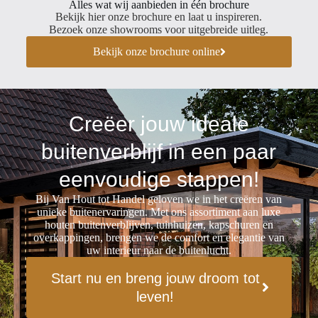
Alles wat wij aanbieden in één brochure
Bekijk hier onze brochure en laat u inspireren.
Bezoek onze showrooms voor uitgebreide uitleg.
Bekijk onze brochure online
Creëer jouw ideale
buitenverblijf in een paar
eenvoudige stappen!
Bij Van Hout tot Handel geloven we in het creëren van
unieke buitenervaringen. Met ons assortiment aan luxe
houten buitenverblijven, tuinhuizen, kapschuren en
overkappingen, brengen we de comfort en elegantie van
uw interieur naar de buitenlucht.
Start nu en breng jouw droom tot
leven!