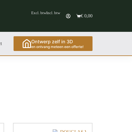
Excl. btw
Incl. btw
€
0,00
Ontwerp zelf in 3D
t
en ontvang meteen een offerte!