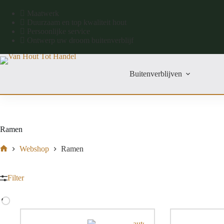
Maatwerk
Duurzaam en top kwaliteit hout
Persoonlijke service
Ontwerp uw droom buitenverblijf
Buitenverblijven
Ramen
Webshop
Ramen
Filter