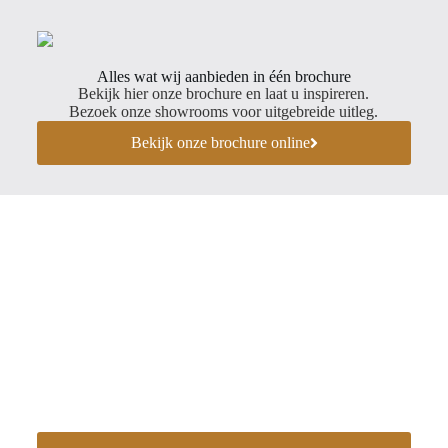
Alles wat wij aanbieden in één brochure
Bekijk hier onze brochure en laat u inspireren.
Bezoek onze showrooms voor uitgebreide uitleg.
Bekijk onze brochure online
Creëer jouw ideale
buitenverblijf in een paar
eenvoudige stappen!
Bij Van Hout tot Handel geloven we in het creëren van
unieke buitenervaringen. Met ons assortiment aan luxe
houten buitenverblijven, tuinhuizen, kapschuren en
overkappingen, brengen we de comfort en elegantie van
uw interieur naar de buitenlucht.