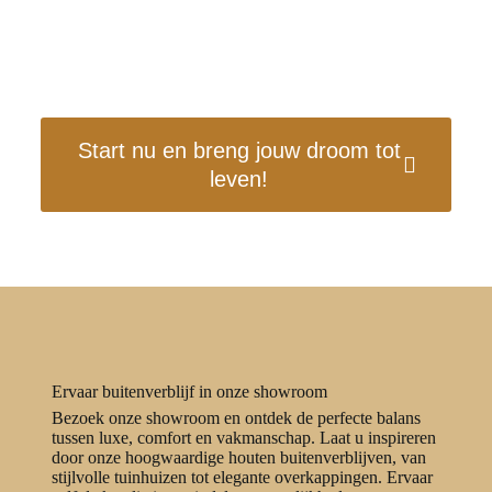
Bij Van Hout tot Handel geloven we in het creëren van
unieke buitenervaringen. Met ons assortiment aan luxe
houten buitenverblijven, tuinhuizen, kapschuren en
overkappingen, brengen we de comfort en elegantie van
uw interieur naar de buitenlucht.
Start nu en breng jouw droom tot
leven!
Ervaar buitenverblijf in onze showroom
Bezoek onze showroom en ontdek de perfecte balans
tussen luxe, comfort en vakmanschap. Laat u inspireren
door onze hoogwaardige houten buitenverblijven, van
stijlvolle tuinhuizen tot elegante overkappingen. Ervaar