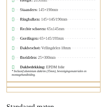
Hoogte:
2650mm
Staanders:
145×190mm
Ringbalken:
145×145/190mm
Rechte schoren:
65x145mm
Gordingen:
65×145/190mm
Dakbeschot:
Vellingdelen 18mm
Boeidelen:
25×300mm
Dakbedekking:
EPDM folie
* Inclusief aluminium daktrim (35mm), bevestigingsmaterialen en
montagehandleiding.
Standaard maten